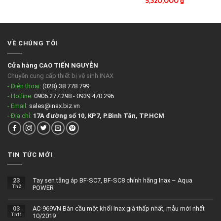
5,320,000
₫
VỀ CHÚNG TÔI
Cửa hàng CAO TIẾN NGUYỄN
Chuyên cung cấp thiết bị vệ sinh INAX
- Điện thoại:
(028) 38 778 799
- Hotline:
0906.277.298 - 0939.470.296
- Email:
sales@inax.biz.vn
- Địa chỉ:
17A đường số 10, KP7, P.Bình Tân, TP.HCM
TIN TỨC MỚI
23
Tay sen tăng áp BF-SC7, BF-SC8 chính hãng Inax – Aqua
Th2
POWER
03
AC-969VN Bàn cầu một khối Inax giá thấp nhất, mẫu mới nhất
Th11
10/2019