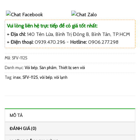
Vui lòng liên hệ trực tiếp để có giá tốt nhất:
+ Địa chỉ:
140 Tên Lửa, Bình Trị Đông B, Bình Tân, TP.HCM
+ Điện thoại:
0939.470.296 -
Hotline:
0906.277.298
Mã:
SFV-112S
Danh mục:
Vòi bếp
,
Sản phẩm
,
Thiết bị sen vòi
Tag:
inax
,
SFV-112S
,
vòi bếp
,
vòi lạnh
MÔ TẢ
ĐÁNH GIÁ (0)