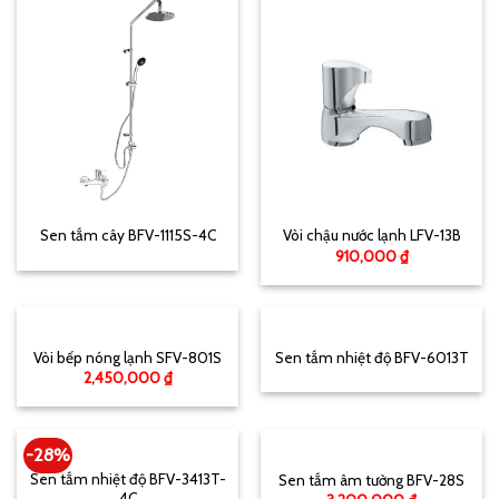
Sen tắm cây BFV-1115S-4C
Vòi chậu nước lạnh LFV-13B
910,000
₫
Vòi bếp nóng lạnh SFV-801S
Sen tắm nhiệt độ BFV-6013T
2,450,000
₫
-28%
Sen tắm nhiệt độ BFV-3413T-
Sen tắm âm tường BFV-28S
4C