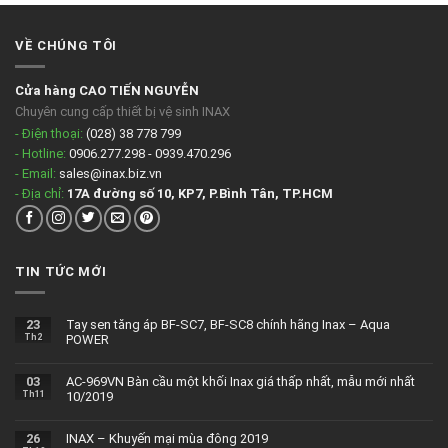
VỀ CHÚNG TÔI
Cửa hàng CAO TIẾN NGUYỄN
Chuyên cung cấp thiết bị vệ sinh INAX
- Điện thoại:
(028) 38 778 799
- Hotline:
0906.277.298 - 0939.470.296
- Email:
sales@inax.biz.vn
- Địa chỉ:
17A đường số 10, KP7, P.Bình Tân, TP.HCM
TIN TỨC MỚI
23
Tay sen tăng áp BF-SC7, BF-SC8 chính hãng Inax – Aqua
Th2
POWER
03
AC-969VN Bàn cầu một khối Inax giá thấp nhất, mẫu mới nhất
Th11
10/2019
26
INAX – Khuyến mại mùa đông 2019