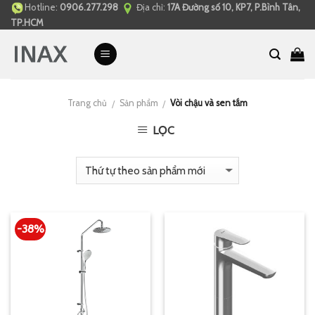
Hotline:
0906.277.298
Địa chỉ:
17A Đường số 10, KP7, P.Bình Tân,
Skip
TP.HCM
to
content
Trang chủ
Sản phẩm
Vòi chậu và sen tắm
/
/
LỌC
-38%