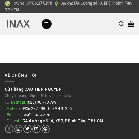
Hotline:
0906.277.298
Địa chỉ:
17A Đường số 10, KP7, P.Bình Tân,
Skip
TP.HCM
to
content
VỀ CHÚNG TÔI
Cửa hàng CAO TIẾN NGUYỄN
Chuyên cung cấp thiết bị vệ sinh INAX
- Điện thoại:
(028) 38 778 799
- Hotline:
0906.277.298 - 0939.470.296
- Email:
sales@inax.biz.vn
- Địa chỉ:
17A đường số 10, KP7, P.Bình Tân, TP.HCM