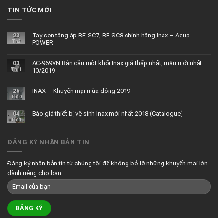
TIN TỨC MỚI
23
Tay sen tăng áp BF-SC7, BF-SC8 chính hãng Inax – Aqua
Th2
POWER
03
AC-969VN Bàn cầu một khối Inax giá thấp nhất, mẫu mới nhất
Th11
10/2019
26
INAX – Khuyến mại mùa đông 2019
Th10
04
Báo giá thiết bị vệ sinh Inax mới nhất 2018 (Catalogue)
Th11
ĐĂNG KÝ NHẬN BẢN TIN
Đăng ký nhận bản tin từ chúng tôi để không bỏ lỡ những khuyến mại lớn
dành riêng cho bạn.