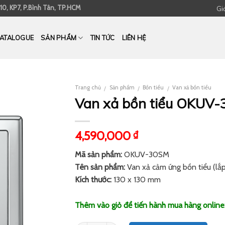
10, KP7, P.Bình Tân, TP.HCM
Giớ
ATALOGUE
SẢN PHẨM
TIN TỨC
LIÊN HỆ
Trang chủ
Sản phẩm
Bồn tiểu
Van xả bồn tiểu
/
/
/
Van xả bồn tiểu OKUV
4,590,000
₫
Mã sản phẩm:
OKUV-30SM
Tên sản phẩm:
Van xả cảm ứng bồn tiểu (lắ
Kích thước:
130 x 130 mm
Thêm vào giỏ để tiến hành mua hàng online