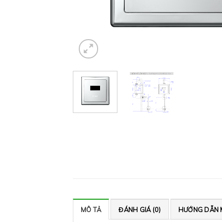
MÔ TẢ
ĐÁNH GIÁ (0)
HƯỚNG DẪN 