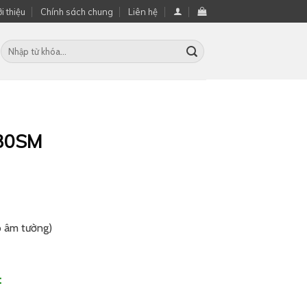
i thiệu
Chính sách chung
Liên hệ
-30SM
p âm tường)
: