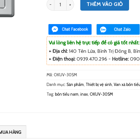
Số lượng
THÊM VÀO GIỎ
Vui lòng liên hệ trực tiếp để có giá tốt nhất:
+ Địa chỉ:
140 Tên Lửa, Bình Trị Đông B, B
+ Điện thoại:
0939.470.296 -
Hotline:
090
Mã:
OKUV-30SM
Danh mục:
Sản phẩm
,
Thiết bị vệ sinh
,
Van xả bồn tiể
Tag:
bồn tiểu nam
,
inax
,
OKUV-30SM
MUA HÀNG