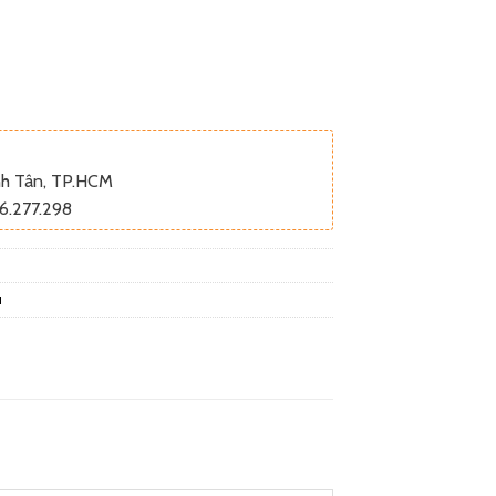
ình Tân, TP.HCM
6.277.298
u